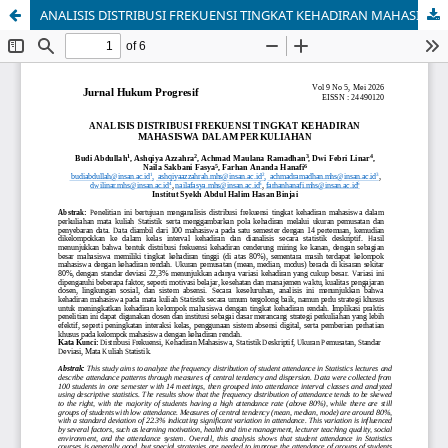
ANALISIS DISTRIBUSI FREKUENSI TINGKAT KEHADIRAN MAHASISWA DALAM PERKULIAHAN